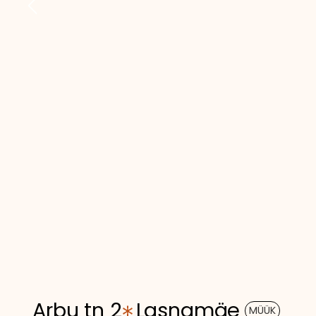
Arbu tn 2
Lasnamäe
MÜÜK