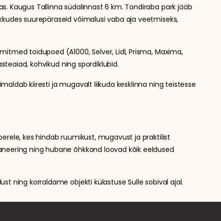
s. Kaugus Tallinna südalinnast 6 km. Tondiraba park jääb
kkudes suurepäraseid võimalusi vaba aja veetmiseks,
mitmed toidupoed (A1000, Selver, Lidl, Prisma, Maxima,
lasteaiad, kohvikud ning spordiklubid.
aldab kiiresti ja mugavalt liikuda kesklinna ning teistesse
erele, kes hindab ruumikust, mugavust ja praktilist
aneering ning hubane õhkkond loovad kõik eeldused
st ning korraldame objekti külastuse Sulle sobival ajal.