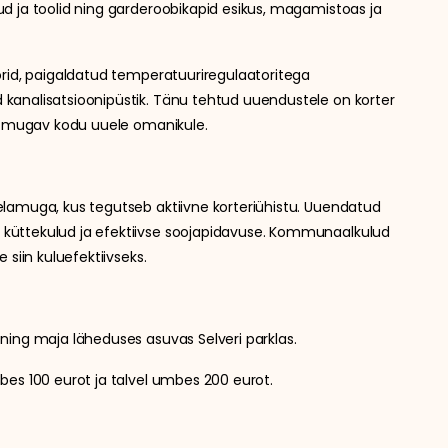
d ja toolid ning garderoobikapid esikus, magamistoas ja
orid, paigaldatud temperatuuriregulaatoritega
kanalisatsioonipüstik. Tänu tehtud uuendustele on korter
ja mugav kodu uuele omanikule.
lamuga, kus tegutseb aktiivne korteriühistu. Uuendatud
üttekulud ja efektiivse soojapidavuse. Kommunaalkulud
 siin kuluefektiivseks.
ning maja läheduses asuvas Selveri parklas.
bes 100 eurot ja talvel umbes 200 eurot.