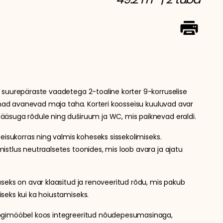
 suurepäraste vaadetega 2-toaline korter 9-korruselise
aknad avanevad maja taha. Korteri koosseisu kuuluvad avar
äsuga rõdule ning duširuum ja WC, mis paiknevad eraldi.
seisukorras ning valmis koheseks sissekolimiseks.
stlus neutraalsetes toonides, mis loob avara ja ajatu
seks on avar klaasitud ja renoveeritud rõdu, mis pakub
seks kui ka hoiustamiseks.
ögimööbel koos integreeritud nõudepesumasinaga,