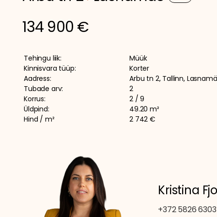
134 900 €
Tehingu liik:
Müük
Kinnisvara tüüp:
Korter
Aadress:
Arbu tn 2, Tallinn, Lasnam
Tubade arv:
2
Korrus:
2 / 9
Üldpind:
49.20 m²
Hind / m²
2 742 €
Kristina F
+372 5826 6303