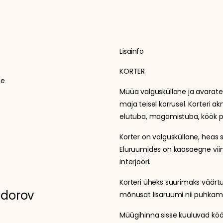
Lisainfo
KORTER
äe
Müüa valgusküllane ja avarate
maja teisel korrusel. Korteri 
elutuba, magamistuba, köök pä
Korter on valgusküllane, heas 
Eluruumides on kaasaegne viimi
interjööri.
Korteri üheks suurimaks väärtu
jodorov
mõnusat lisaruumi nii puhkami
Müügihinna sisse kuuluvad kö