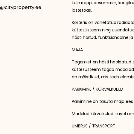
külmkapp, pesumasin, köögilau
ov@cityproperty.ee
lastetoas.
Korteris on vahetatud radiaat
küttesüsteem ning uuendatud 
hästi hoitud, funktsionaalne 
MAJA
Tegemist on hästi hooldatud e
küttesüsteem tagab madalad k
on mõistlikud, mis teeb elamise
PARKIMINE / KÕRVALKULUD
Parkimine on tasuta maja ees 
Madalad kõrvalkulud: suvel um
ÜMBRUS / TRANSPORT