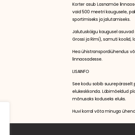
Korter asub Lasnamäe linnaosa
vaid 500 meetri kaugusele, pa
sportimiseks ja jalutamiseks.
Jalutuskäigu kaugusel asuvad 
Grossi ja Rimi), samuti koolid, 
Hea ühistranspordiühendus võim
linnaosadesse.
LISAINFO
See kodu sobib suurepäraselt p
elukeskkonda. Läbimõeldud pl
mõnusaks koduseks eluks.
Huvi korral võta minuga ühendu