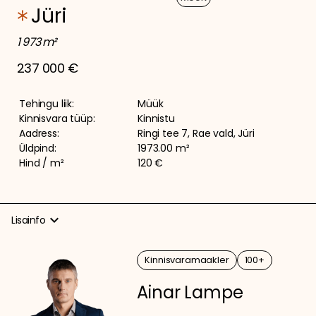
Jüri
1 973 m²
237 000 €
Tehingu liik:
Müük
Kinnisvara tüüp:
Kinnistu
Aadress:
Ringi tee 7, Rae vald, Jüri
Üldpind:
1973.00 m²
Hind / m²
120 €
expand_more
Lisainfo
Müüa kehtestatud detailplaneeringuga ärimaa kinnistu Jüris,
Kinnisvaramaakler
100+
aadressil Ringi tee 7.
Ainar Lampe
-Katastritunnus: 65301:003:2610