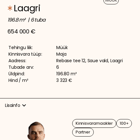
MÜÜK
Laagri
196.8 m²
6 tuba
654 000 €
Tehingu liik:
Müük
Kinnisvara tüüp:
Maja
Aadress:
Rebase tee 12, Saue vald, Laagri
Tubade arv:
6
Üldpind:
196.80 m²
Hind / m²
3 323 €
expand_more
Lisainfo
MAJA KIRJELDUS
Kinnisvaramaakler
100+
Partner
Müüki on tulnud avar ja hästi läbimõeldud 6-toaline kivimaja