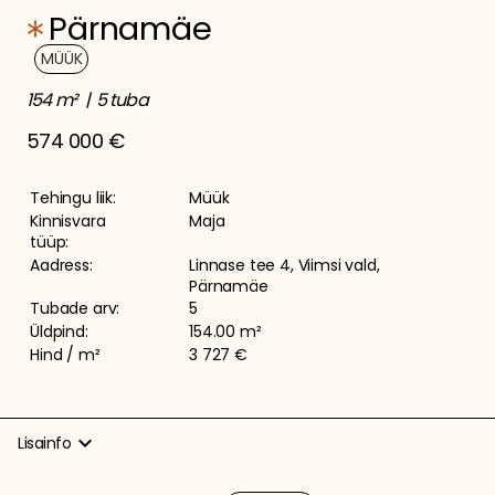
Pärnamäe
MÜÜK
154 m²
5 tuba
574 000 €
Tehingu liik:
Müük
Kinnisvara
Maja
tüüp:
Aadress:
Linnase tee 4, Viimsi vald,
Pärnamäe
Tubade arv:
5
Üldpind:
154.00 m²
Hind / m²
3 727 €
expand_more
Lisainfo
MAJA